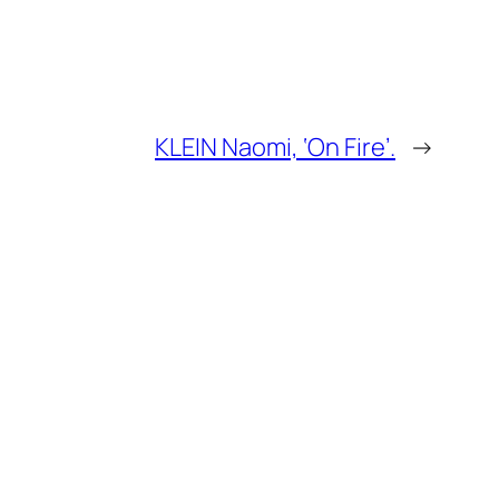
KLEIN Naomi, ‘On Fire’.
→