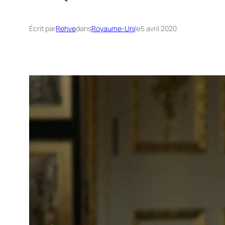
Écrit par
Rehve
dans
Royaume-Uni
le
5 avril 2020