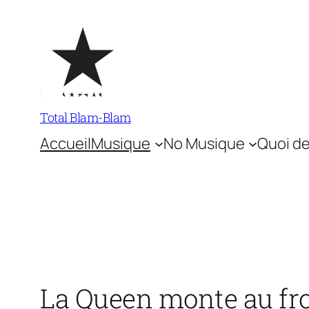
Aller
au
contenu
Total Blam-Blam
Accueil
Musique
No Musique
Quoi de
La Queen monte au fr