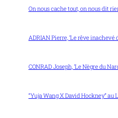
On nous cache tout, on nous dit rien
ADRIAN Pierre, ‘Le rêve inachevé d
CONRAD Joseph, ‘Le Nègre du Narc
“Yuja Wang X David Hockney” au L