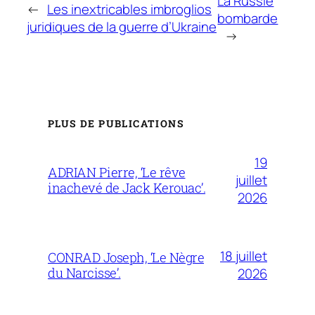
La Russie
←
Les inextricables imbroglios
bombarde
juridiques de la guerre d’Ukraine
→
PLUS DE PUBLICATIONS
19
ADRIAN Pierre, ‘Le rêve
juillet
inachevé de Jack Kerouac’.
2026
18 juillet
CONRAD Joseph, ‘Le Nègre
du Narcisse’.
2026