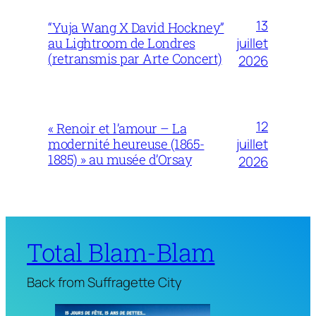
13
“Yuja Wang X David Hockney”
juillet
au Lightroom de Londres
(retransmis par Arte Concert)
2026
12
« Renoir et l’amour – La
juillet
modernité heureuse (1865-
1885) » au musée d’Orsay
2026
Total Blam-Blam
Back from Suffragette City