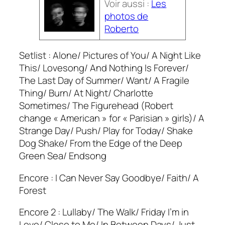
Voir aussi :
Les
photos de
Roberto
Setlist : Alone/ Pictures of You/ A Night Like
This/ Lovesong/ And Nothing Is Forever/
The Last Day of Summer/ Want/ A Fragile
Thing/ Burn/ At Night/ Charlotte
Sometimes/ The Figurehead (Robert
change « American » for « Parisian » girls)/ A
Strange Day/ Push/ Play for Today/ Shake
Dog Shake/ From the Edge of the Deep
Green Sea/ Endsong
Encore : I Can Never Say Goodbye/ Faith/ A
Forest
Encore 2 : Lullaby/ The Walk/ Friday I’m in
Love/ Close to Me/ In Between Days/ Just