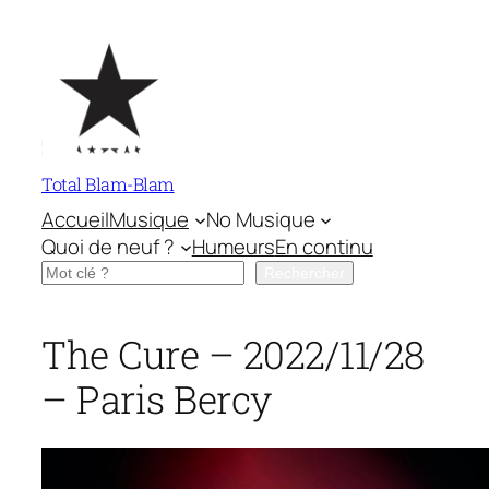
Aller
au
contenu
Total Blam-Blam
Accueil
Musique
No Musique
Quoi de neuf ?
Humeurs
En continu
Rechercher
Rechercher
The Cure – 2022/11/28
– Paris Bercy