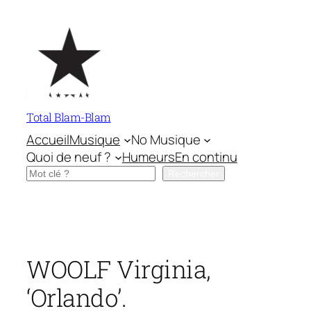
Aller
au
contenu
Total Blam-Blam
Accueil
Musique
No Musique
Quoi de neuf ?
Humeurs
En continu
Rechercher
Rechercher
WOOLF Virginia,
‘Orlando’.