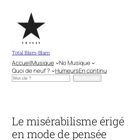
Aller
au
contenu
Total Blam-Blam
Accueil
Musique
No Musique
Quoi de neuf ?
Humeurs
En continu
Rechercher
Rechercher
Le misérabilisme érigé
en mode de pensée