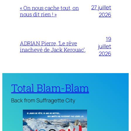
27 juillet
« On nous cache tout, on
nous dit rien ! »
2026
19
ADRIAN Pierre, ‘Le rêve
juillet
inachevé de Jack Kerouac’.
2026
Total Blam-Blam
Back from Suffragette City