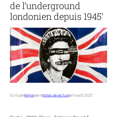
de l’underground
londonien depuis 1945’
Écrit par
Rehve
dans
Notes de lecture
le
11 août 2023