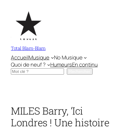
Aller
au
contenu
Total Blam-Blam
Accueil
Musique
No Musique
Quoi de neuf ?
Humeurs
En continu
Rechercher
Rechercher
MILES Barry, ‘Ici
Londres ! Une histoire