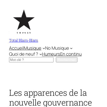
Aller
au
contenu
Total Blam-Blam
Accueil
Musique
No Musique
Quoi de neuf ?
Humeurs
En continu
Rechercher
Rechercher
Les apparences de la
nouvelle gouvernance