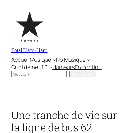
Aller
au
contenu
Total Blam-Blam
Accueil
Musique
No Musique
Quoi de neuf ?
Humeurs
En continu
Rechercher
Rechercher
Une tranche de vie sur
la ligne de bus 62