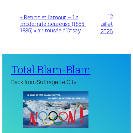
12
« Renoir et l’amour – La
juillet
modernité heureuse (1865-
1885) » au musée d’Orsay
2026
Total Blam-Blam
Back from Suffragette City