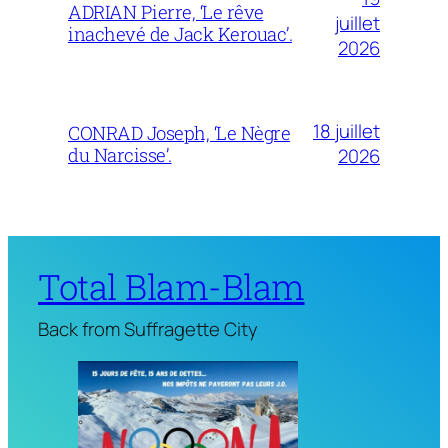
ADRIAN Pierre, ‘Le rêve
juillet
inachevé de Jack Kerouac’.
2026
18 juillet
CONRAD Joseph, ‘Le Nègre
du Narcisse’.
2026
Total Blam-Blam
Back from Suffragette City