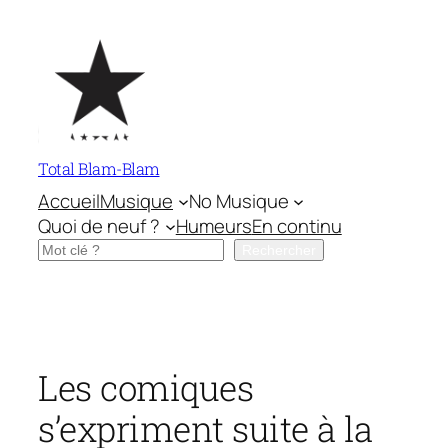
Aller
au
contenu
Total Blam-Blam
Accueil
Musique
No Musique
Quoi de neuf ?
Humeurs
En continu
Rechercher
Rechercher
Les comiques
s’expriment suite à la