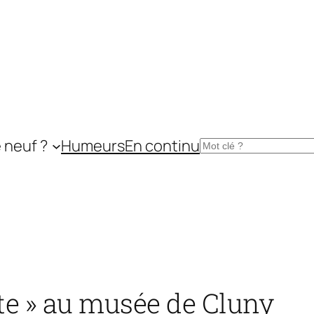
 neuf ?
Humeurs
En continu
Rechercher
te » au musée de Cluny