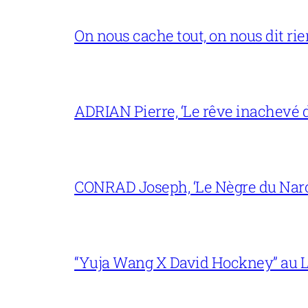
On nous cache tout, on nous dit rien
ADRIAN Pierre, ‘Le rêve inachevé d
CONRAD Joseph, ‘Le Nègre du Narc
“Yuja Wang X David Hockney” au L