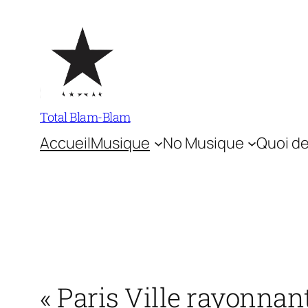
Aller
au
contenu
Total Blam-Blam
Accueil
Musique
No Musique
Quoi de
« Paris Ville rayonnan