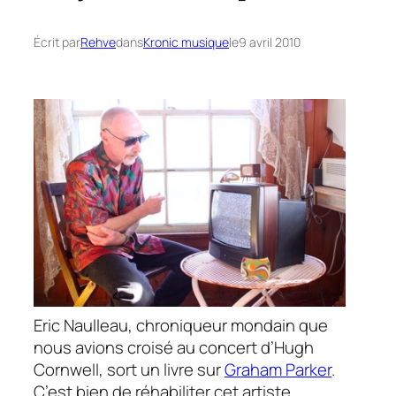
Écrit par
Rehve
dans
Kronic musique
le
9 avril 2010
Eric Naulleau, chroniqueur mondain que
nous avions croisé au concert d’
Hugh
Cornwell
, sort un livre sur
Graham Parker
.
C’est bien de réhabiliter cet artiste