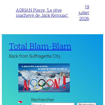
19
ADRIAN Pierre, ‘Le rêve
juillet
inachevé de Jack Kerouac’.
2026
Total Blam-Blam
Back from Suffragette City
Rechercher