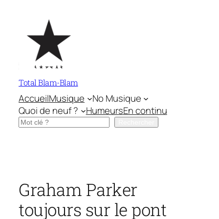
Aller
au
contenu
Total Blam-Blam
Accueil
Musique
No Musique
Quoi de neuf ?
Humeurs
En continu
Rechercher
Rechercher
Graham Parker
toujours sur le pont