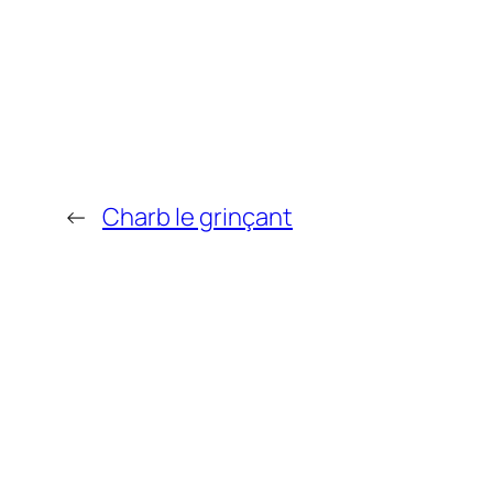
←
Charb le grinçant