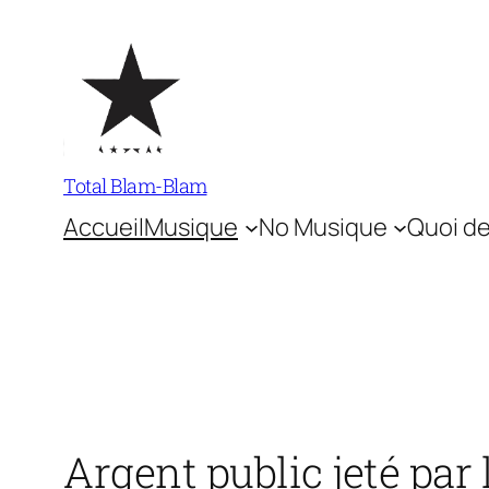
Aller
au
contenu
Total Blam-Blam
Accueil
Musique
No Musique
Quoi de
Argent public jeté par