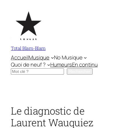
Aller
au
contenu
Total Blam-Blam
Accueil
Musique
No Musique
Quoi de neuf ?
Humeurs
En continu
Rechercher
Rechercher
Le diagnostic de
Laurent Wauquiez