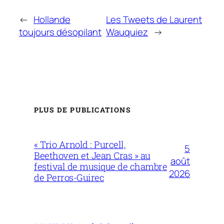
←
Hollande
Les Tweets de Laurent
toujours désopilant
Wauquiez
→
PLUS DE PUBLICATIONS
« Trio Arnold : Purcell,
5
Beethoven et Jean Cras » au
août
festival de musique de chambre
2026
de Perros-Guirec