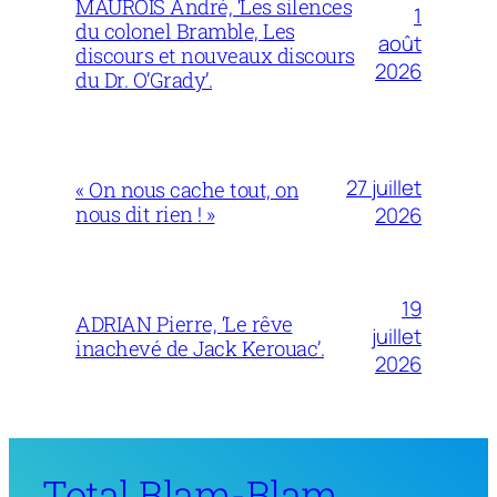
MAUROIS André, ‘Les silences
1
du colonel Bramble, Les
août
discours et nouveaux discours
2026
du Dr. O’Grady’.
27 juillet
« On nous cache tout, on
nous dit rien ! »
2026
19
ADRIAN Pierre, ‘Le rêve
juillet
inachevé de Jack Kerouac’.
2026
Total Blam-Blam