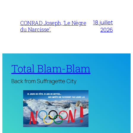
18 juillet
CONRAD Joseph, ‘Le Nègre
du Narcisse’.
2026
Total Blam-Blam
Back from Suffragette City