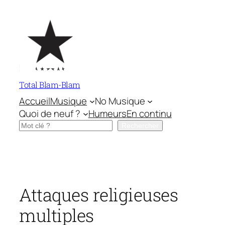
Aller
au
contenu
Total Blam-Blam
Accueil
Musique
No Musique
Quoi de neuf ?
Humeurs
En continu
Rechercher
Rechercher
Attaques religieuses
multiples