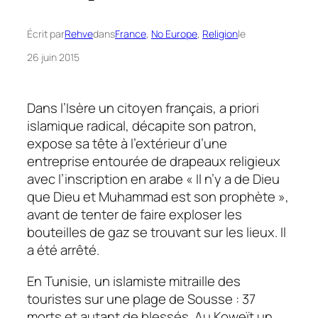
Écrit par
Rehve
dans
France
, 
No Europe
, 
Religion
le
26 juin 2015
Dans l’Isère un citoyen français,
a priori
islamique radical, décapite son patron,
expose sa tête à l’extérieur d’une
entreprise entourée de drapeaux religieux
avec l’inscription en arabe
« Il n’y a de Dieu
que Dieu et Muhammad est son prophète »
,
avant de tenter de faire exploser les
bouteilles de gaz se trouvant sur les lieux. Il
a été arrêté.
En Tunisie, un islamiste mitraille des
touristes sur une plage de Sousse : 37
morts et autant de blessés. Au Koweït un