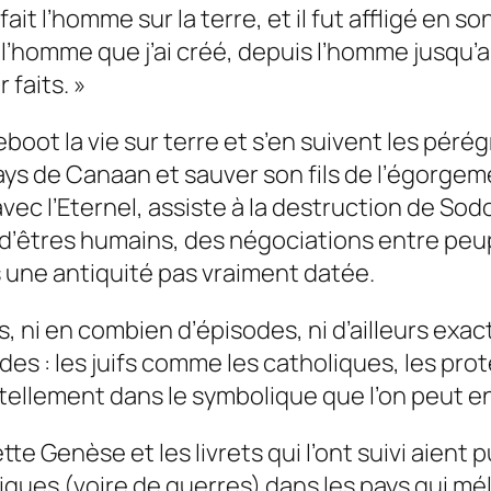
ait l’homme sur la terre, et il fut affligé en son
e l’homme que j’ai créé, depuis l’homme jusqu’a
 faits. »
eboot la vie sur terre et s’en suivent les pé
pays de Canaan et sauver son fils de l’égorgem
vec l’Eternel, assiste à la destruction de Sod
te d’êtres humains, des négociations entre peu
ns une antiquité pas vraiment datée.
es, ni en combien d’épisodes, ni d’ailleurs ex
des : les juifs comme les catholiques, les pr
t tellement dans le symbolique que l’on peut e
 Genèse et les livrets qui l’ont suivi aient pu
iques (voire de guerres) dans les pays qui mé