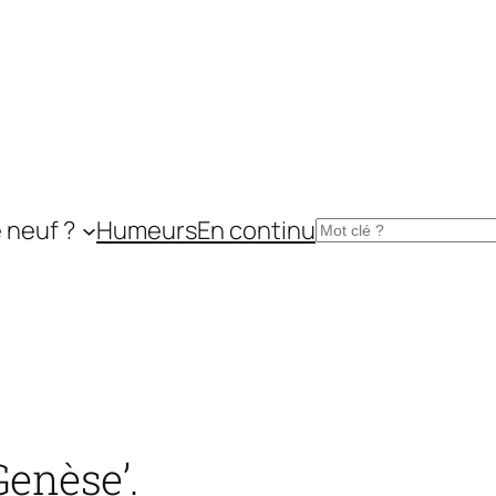
 neuf ?
Humeurs
En continu
Rechercher
Genèse’.