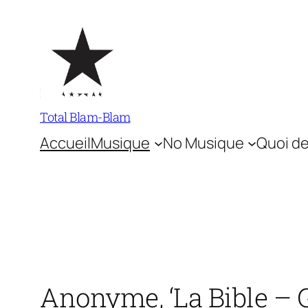
Aller
au
contenu
Total Blam-Blam
Accueil
Musique
No Musique
Quoi de
Anonyme, ‘La Bible – 