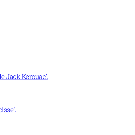
e Jack Kerouac’.
isse’.