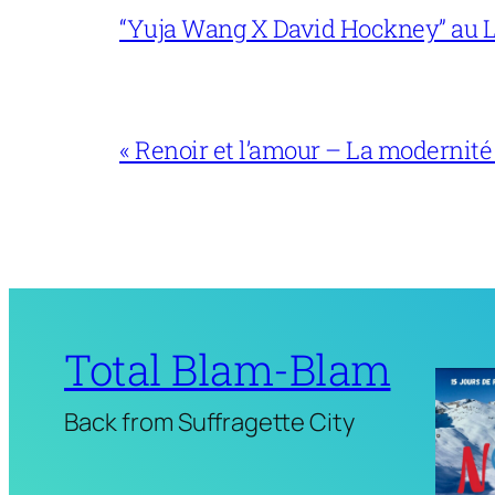
“Yuja Wang X David Hockney” au L
« Renoir et l’amour – La modernité
Total Blam-Blam
Back from Suffragette City