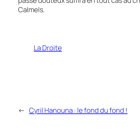
passé douteux suffira en tout cas au c
Calmels.
La Droite
←
Cyril Hanouna : le fond du fond !