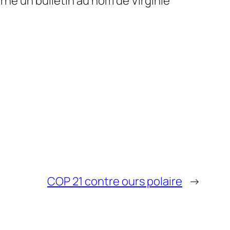
ne un bulletin au nom de Virginie
COP 21 contre ours polaire
→