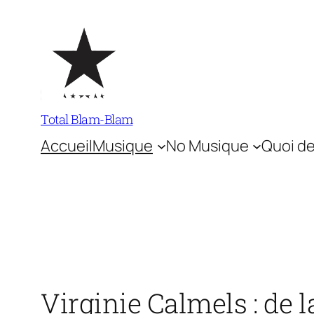
Aller
au
contenu
Total Blam-Blam
Accueil
Musique
No Musique
Quoi de
Virginie Calmels : de la