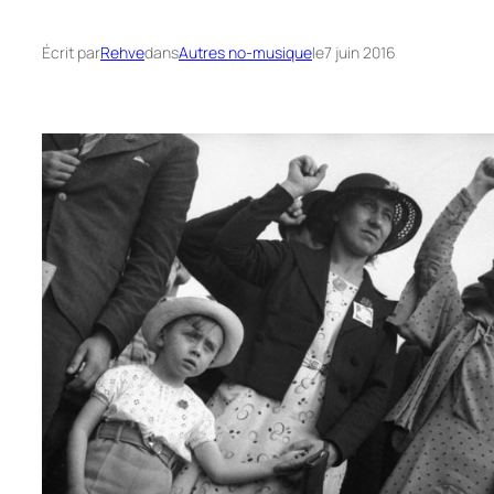
Écrit par
Rehve
dans
Autres no-musique
le
7 juin 2016