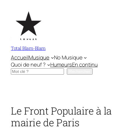
Aller
au
contenu
Total Blam-Blam
Accueil
Musique
No Musique
Quoi de neuf ?
Humeurs
En continu
Rechercher
Rechercher
Le Front Populaire à la
mairie de Paris