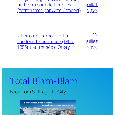
juillet
au Lightroom de Londres
(retransmis par Arte Concert)
2026
12
« Renoir et l’amour – La
juillet
modernité heureuse (1865-
1885) » au musée d’Orsay
2026
Total Blam-Blam
Back from Suffragette City