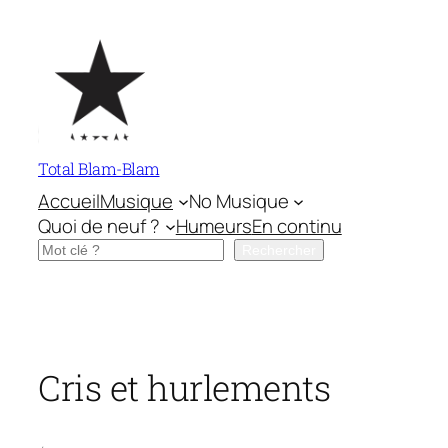
Aller
au
contenu
Total Blam-Blam
Accueil
Musique
No Musique
Quoi de neuf ?
Humeurs
En continu
Rechercher
Rechercher
Cris et hurlements