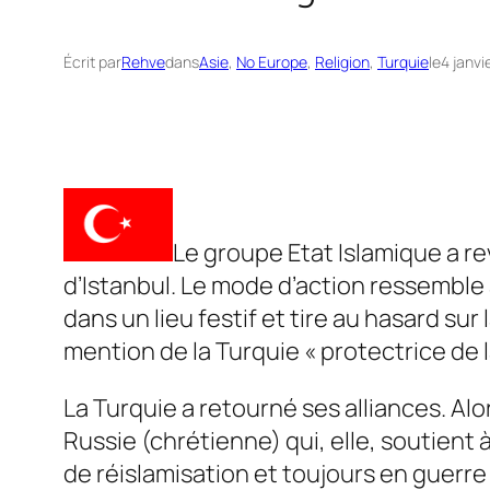
Écrit par
Rehve
dans
Asie
, 
No Europe
, 
Religion
, 
Turquie
le
4 janvi
Le groupe Etat Islamique a rev
d’Istanbul. Le mode d’action ressemble à
dans un lieu festif et tire au hasard su
mention de la Turquie « protectrice de 
La Turquie a retourné ses alliances. Alo
Russie (chrétienne) qui, elle, soutient 
de réislamisation et toujours en guerre 