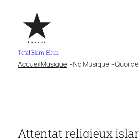
Aller
au
contenu
Total Blam-Blam
Accueil
Musique
No Musique
Quoi de
Attentat religieux isl