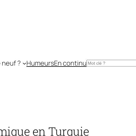
 neuf ?
Humeurs
En continu
Rechercher
amique en Turquie