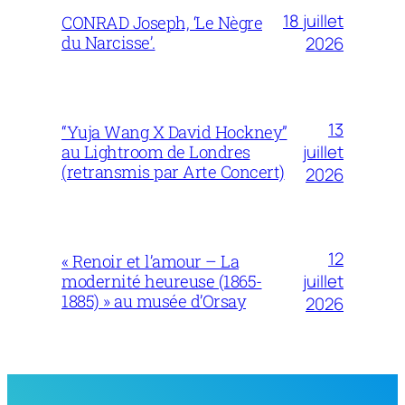
18 juillet
CONRAD Joseph, ‘Le Nègre
du Narcisse’.
2026
13
“Yuja Wang X David Hockney”
juillet
au Lightroom de Londres
(retransmis par Arte Concert)
2026
12
« Renoir et l’amour – La
juillet
modernité heureuse (1865-
1885) » au musée d’Orsay
2026