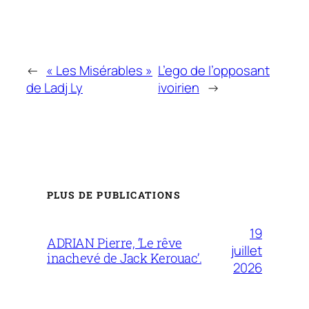
←
« Les Misérables »
L’ego de l’opposant
de Ladj Ly
ivoirien
→
PLUS DE PUBLICATIONS
19
ADRIAN Pierre, ‘Le rêve
juillet
inachevé de Jack Kerouac’.
2026