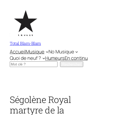
Aller
au
contenu
Total Blam-Blam
Accueil
Musique
No Musique
Quoi de neuf ?
Humeurs
En continu
Rechercher
Rechercher
Ségolène Royal
martyre de la