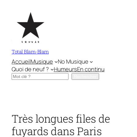
Aller
au
contenu
Total Blam-Blam
Accueil
Musique
No Musique
Quoi de neuf ?
Humeurs
En continu
Rechercher
Rechercher
Très longues files de
fuyards dans Paris