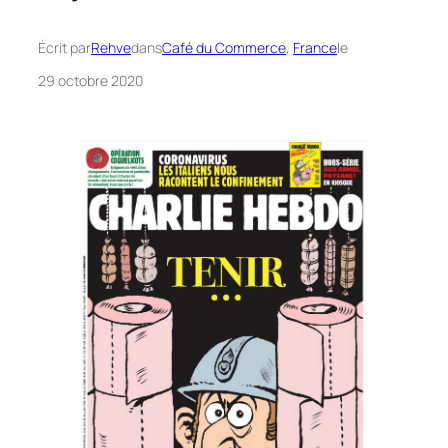
Écrit par
Rehve
dans
Café du Commerce
, 
France
le
29 octobre 2020