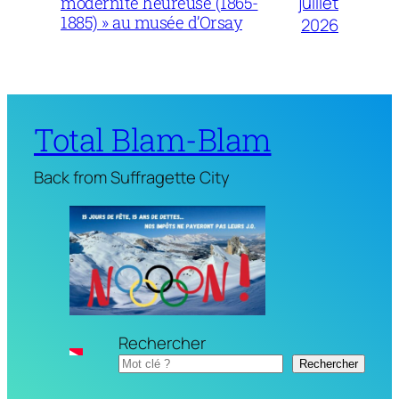
juillet
modernité heureuse (1865-
1885) » au musée d’Orsay
2026
Total Blam-Blam
Back from Suffragette City
Rechercher
Rechercher