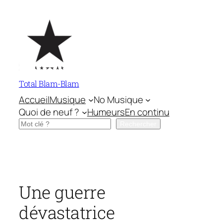
Aller
au
contenu
Total Blam-Blam
Accueil
Musique
No Musique
Quoi de neuf ?
Humeurs
En continu
Rechercher
Rechercher
Une guerre
dévastatrice