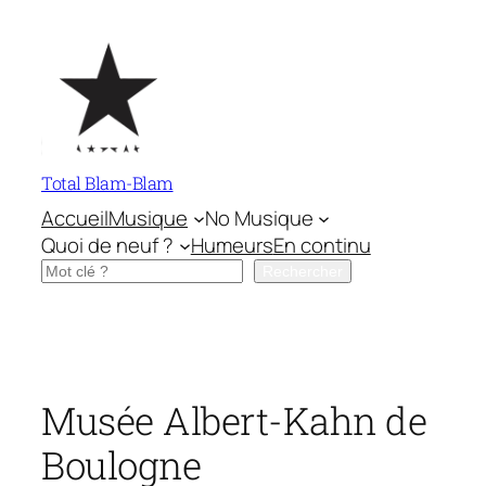
Aller
au
contenu
Total Blam-Blam
Accueil
Musique
No Musique
Quoi de neuf ?
Humeurs
En continu
Rechercher
Rechercher
Musée Albert-Kahn de
Boulogne