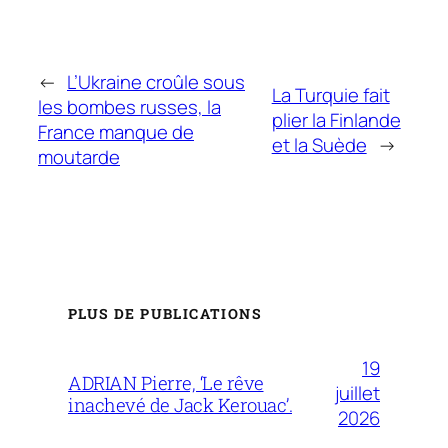
←
L’Ukraine croûle sous
La Turquie fait
les bombes russes, la
plier la Finlande
France manque de
et la Suède
→
moutarde
PLUS DE PUBLICATIONS
19
ADRIAN Pierre, ‘Le rêve
juillet
inachevé de Jack Kerouac’.
2026