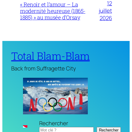
12
« Renoir et l’amour – La
juillet
modernité heureuse (1865-
1885) » au musée d’Orsay
2026
Total Blam-Blam
Back from Suffragette City
Rechercher
Rechercher