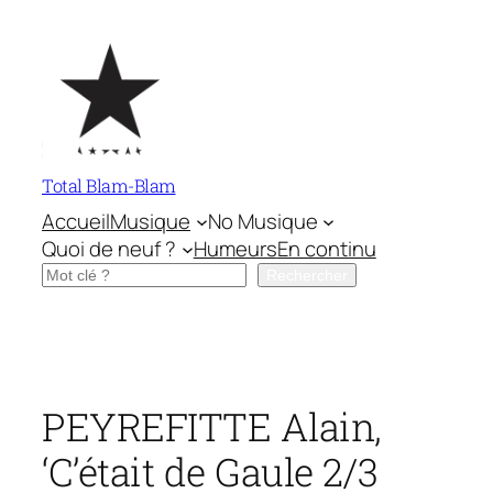
Aller
au
contenu
Total Blam-Blam
Accueil
Musique
No Musique
Quoi de neuf ?
Humeurs
En continu
Rechercher
Rechercher
PEYREFITTE Alain,
‘C’était de Gaule 2/3