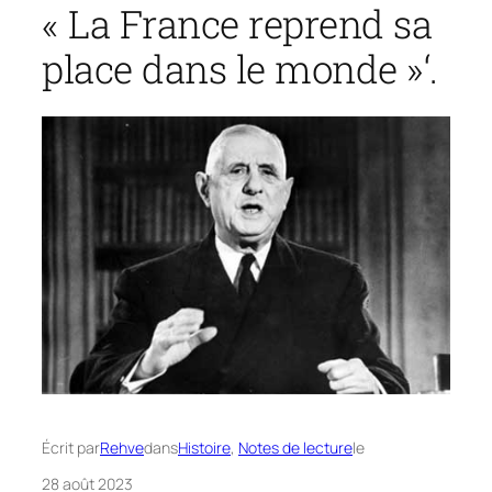
« La France reprend sa
place dans le monde »‘.
Écrit par
Rehve
dans
Histoire
, 
Notes de lecture
le
28 août 2023