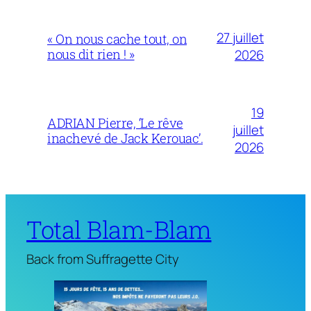
27 juillet
« On nous cache tout, on
nous dit rien ! »
2026
19
ADRIAN Pierre, ‘Le rêve
juillet
inachevé de Jack Kerouac’.
2026
Total Blam-Blam
Back from Suffragette City