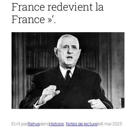
France redevient la
France »‘.
Écrit par
Rehve
dans
Histoire
, 
Notes de lecture
le
6 mai 2023