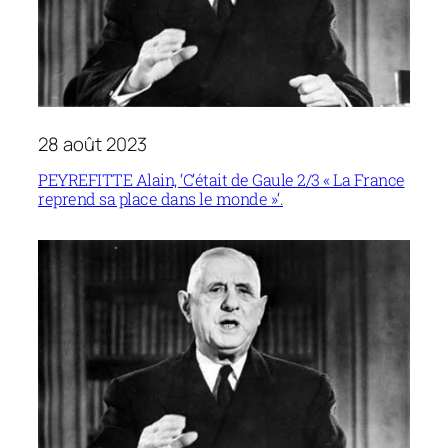
28 août 2023
PEYREFITTE Alain, ‘C’était de Gaule 2/3 « La France
reprend sa place dans le monde »‘.