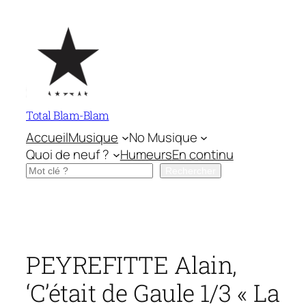
Aller
au
contenu
Total Blam-Blam
Accueil
Musique
No Musique
Quoi de neuf ?
Humeurs
En continu
Rechercher
Rechercher
PEYREFITTE Alain,
‘C’était de Gaule 1/3 « La