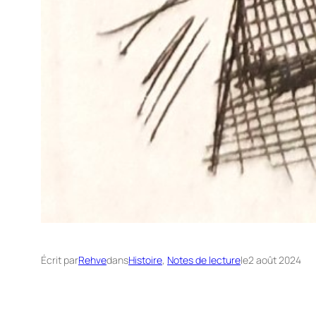
Écrit par
Rehve
dans
Histoire
, 
Notes de lecture
le
2 août 2024