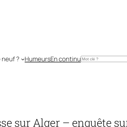
 neuf ?
Humeurs
En continu
Rechercher
e sur Alger – enquête sur 