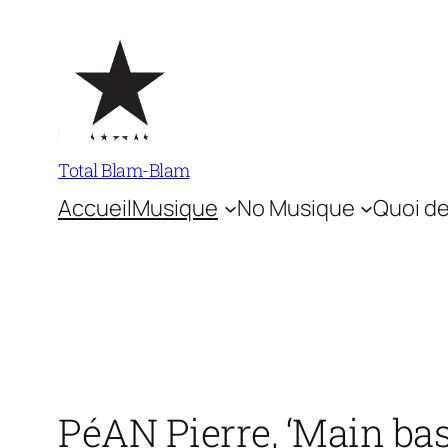
Aller
au
contenu
Total Blam-Blam
Accueil
Musique
No Musique
Quoi de
PéAN Pierre, ‘Main bass