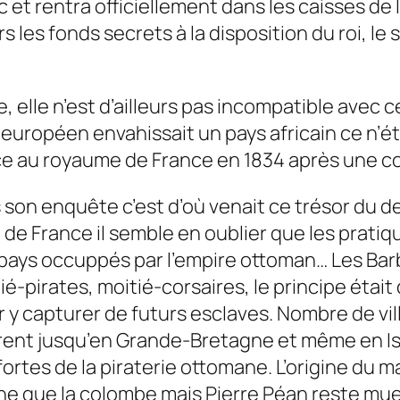
t rentra officiellement dans les caisses de l’
les fonds secrets à la disposition du roi, le so
e, elle n’est d’ailleurs pas incompatible avec 
 européen envahissait un pays africain ce n’ét
rance au royaume de France en 1834 après une 
 son enquête c’est d’où venait ce trésor du d
re de France il semble en oublier que les prat
s pays occuppés par l’empire ottoman… Les B
itié-pirates, moitié-corsaires, le principe ét
y capturer de futurs esclaves. Nombre de vill
ent jusqu’en Grande-Bretagne et même en Isl
fortes de la piraterie ottomane. L’origine du m
che que la colombe mais Pierre Péan reste mue