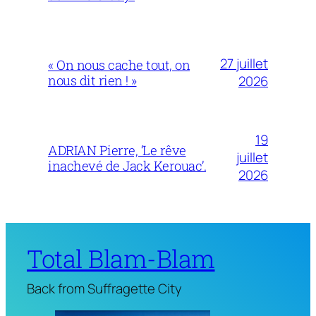
27 juillet
« On nous cache tout, on
nous dit rien ! »
2026
19
ADRIAN Pierre, ‘Le rêve
juillet
inachevé de Jack Kerouac’.
2026
Total Blam-Blam
Back from Suffragette City