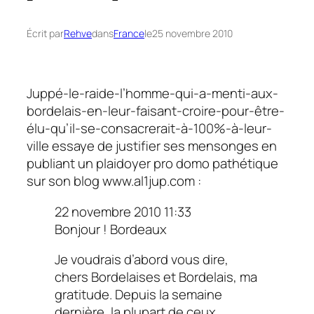
Écrit par
Rehve
dans
France
le
25 novembre 2010
Juppé-le-raide-l’homme-qui-a-menti-aux-
bordelais-en-leur-faisant-croire-pour-être-
élu-qu’il-se-consacrerait-à-100%-à-leur-
ville essaye de justifier ses mensonges en
publiant un plaidoyer pro domo pathétique
sur son blog www.al1jup.com :
22 novembre 2010 11:33
Bonjour ! Bordeaux
Je voudrais d’abord vous dire,
chers Bordelaises et Bordelais, ma
gratitude. Depuis la semaine
dernière, la plupart de ceux