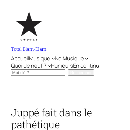
Aller
au
contenu
Total Blam-Blam
Accueil
Musique
No Musique
Quoi de neuf ?
Humeurs
En continu
Rechercher
Rechercher
Juppé fait dans le
pathétique