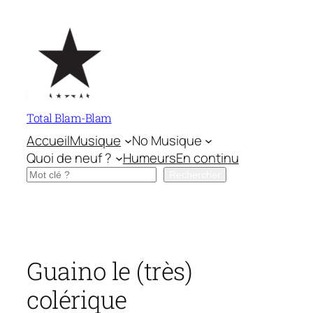
Aller
au
contenu
Total Blam-Blam
Accueil
Musique
No Musique
Quoi de neuf ?
Humeurs
En continu
Rechercher
Rechercher
Guaino le (très)
colérique