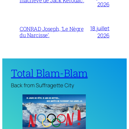
inachevé de Jack Kerouac’.
2026
18 juillet
CONRAD Joseph, ‘Le Nègre
du Narcisse’.
2026
Total Blam-Blam
Back from Suffragette City