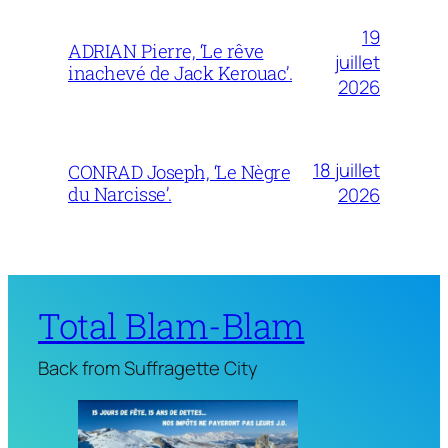
19
ADRIAN Pierre, ‘Le rêve
juillet
inachevé de Jack Kerouac’.
2026
18 juillet
CONRAD Joseph, ‘Le Nègre
du Narcisse’.
2026
Total Blam-Blam
Back from Suffragette City