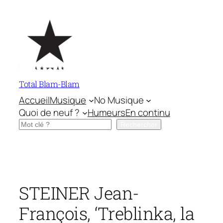
Aller
au
contenu
Total Blam-Blam
Accueil
Musique
No Musique
Quoi de neuf ?
Humeurs
En continu
Rechercher
Rechercher
STEINER Jean-
François, ‘Treblinka, la