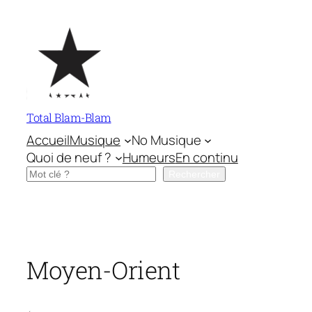
Aller
au
contenu
Total Blam-Blam
Accueil
Musique
No Musique
Quoi de neuf ?
Humeurs
En continu
Rechercher
Rechercher
Moyen-Orient