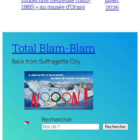
modernité heureuse (1865-
1885) » au musée d’Orsay
2026
Total Blam-Blam
Back from Suffragette City
Rechercher
Rechercher