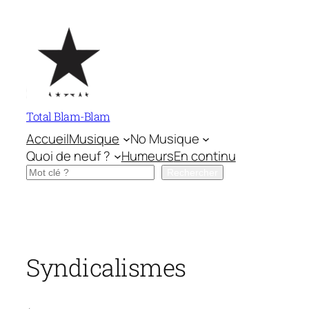
Aller
au
contenu
Total Blam-Blam
Accueil
Musique
No Musique
Quoi de neuf ?
Humeurs
En continu
Rechercher
Rechercher
Syndicalismes