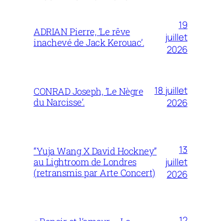
19
ADRIAN Pierre, ‘Le rêve
juillet
inachevé de Jack Kerouac’.
2026
18 juillet
CONRAD Joseph, ‘Le Nègre
du Narcisse’.
2026
13
“Yuja Wang X David Hockney”
juillet
au Lightroom de Londres
(retransmis par Arte Concert)
2026
12