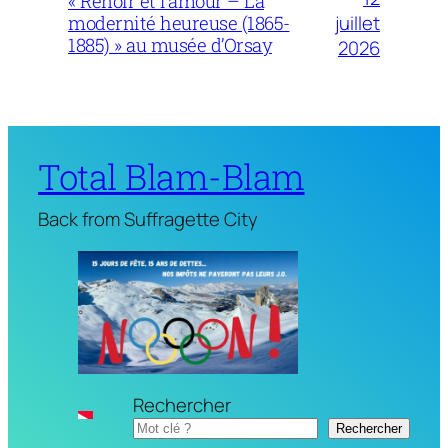
« Renoir et l’amour – La
juillet
modernité heureuse (1865-
1885) » au musée d’Orsay
2026
Total Blam-Blam
Back from Suffragette City
Rechercher
Rechercher