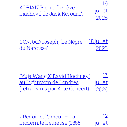
19
ADRIAN Pierre, ‘Le rêve
juillet
inachevé de Jack Kerouac’.
2026
18 juillet
CONRAD Joseph, ‘Le Nègre
du Narcisse’.
2026
13
“Yuja Wang X David Hockney”
juillet
au Lightroom de Londres
(retransmis par Arte Concert)
2026
12
« Renoir et l’amour – La
juillet
modernité heureuse (1865-