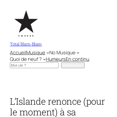
Aller
au
contenu
Total Blam-Blam
Accueil
Musique
No Musique
Quoi de neuf ?
Humeurs
En continu
Rechercher
Rechercher
L’Islande renonce (pour
le moment) à sa