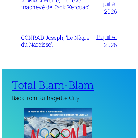
ADRIAN Pierre, ‘Le rêve
juillet
inachevé de Jack Kerouac’.
2026
18 juillet
CONRAD Joseph, ‘Le Nègre
du Narcisse’.
2026
Total Blam-Blam
Back from Suffragette City