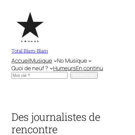
Aller
au
contenu
Total Blam-Blam
Accueil
Musique
No Musique
Quoi de neuf ?
Humeurs
En continu
Rechercher
Rechercher
Des journalistes de
rencontre