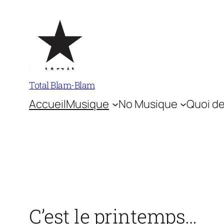
Aller
au
contenu
Total Blam-Blam
Accueil
Musique
No Musique
Quoi de
C’est le printemps…