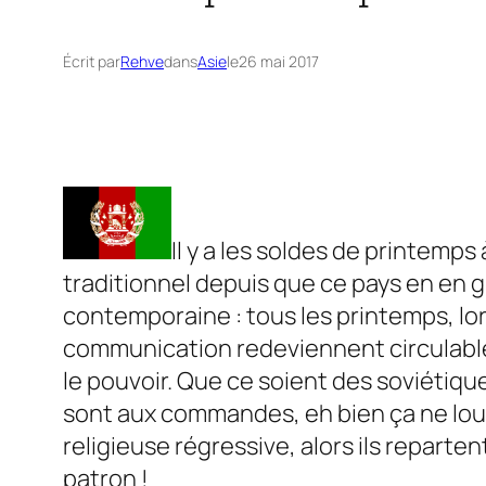
Écrit par
Rehve
dans
Asie
le
26 mai 2017
Il y a les soldes de printemps
traditionnel depuis que ce pays en en g
contemporaine : tous les printemps, lor
communication redeviennent circulable ap
le pouvoir. Que ce soient des soviétiq
sont aux commandes, eh bien ça ne loupe
religieuse régressive, alors ils reparten
patron !