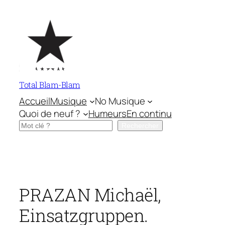
Aller
au
contenu
Total Blam-Blam
Accueil
Musique
No Musique
Quoi de neuf ?
Humeurs
En continu
Rechercher
Rechercher
PRAZAN Michaël,
Einsatzgruppen.