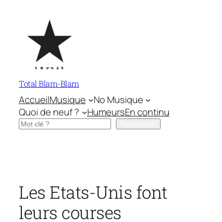
Aller
au
contenu
Total Blam-Blam
Accueil
Musique
No Musique
Quoi de neuf ?
Humeurs
En continu
Rechercher
Rechercher
Les Etats-Unis font
leurs courses