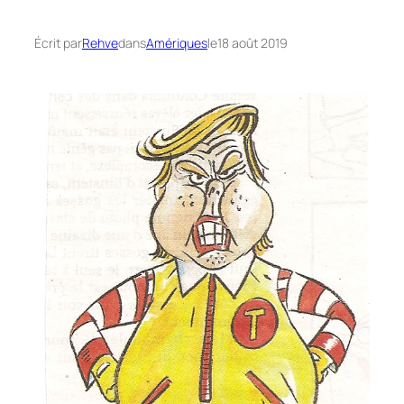
Écrit par
Rehve
dans
Amériques
le
18 août 2019