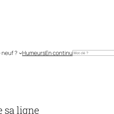
 neuf ?
Humeurs
En continu
Rechercher
 sa ligne