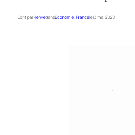
Écrit par
Rehve
dans
Economie
, 
France
le
13 mai 2020