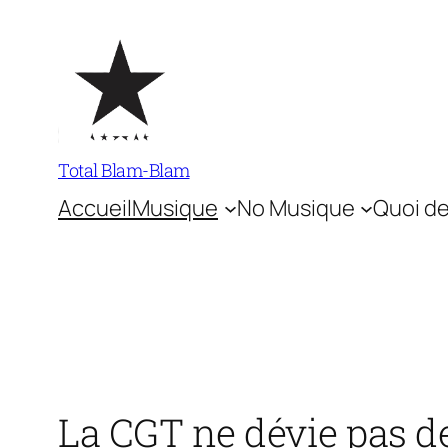
Aller
au
contenu
Total Blam-Blam
Accueil
Musique
No Musique
Quoi de
La CGT ne dévie pas de