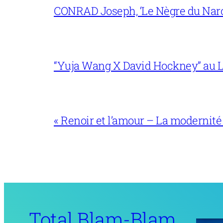
CONRAD Joseph, ‘Le Nègre du Narc
“Yuja Wang X David Hockney” au L
« Renoir et l’amour – La modernité
Total Blam-Blam