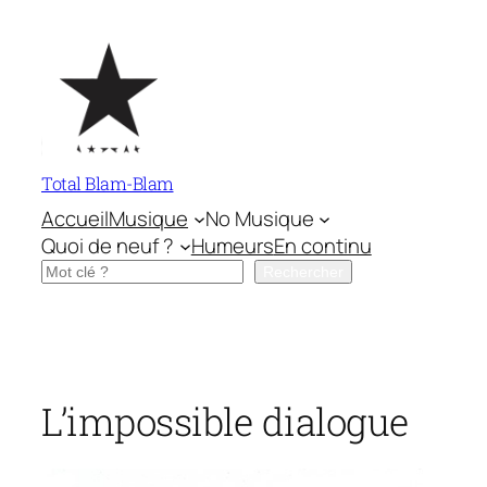
Aller
au
contenu
Total Blam-Blam
Accueil
Musique
No Musique
Quoi de neuf ?
Humeurs
En continu
Rechercher
Rechercher
L’impossible dialogue