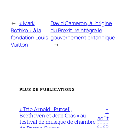
←
« Mark
David Cameron, à l’origine
Rothko » à la
du Brexit, réintègre le
fondation Louis
gouvernement britannique
Vuitton
→
PLUS DE PUBLICATIONS
« Trio Arnold : Purcell,
5
Beethoven et Jean Cras » au
août
festival de musique de chambre
2026
de Perros-Guirec