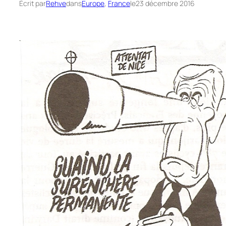
Écrit par
Rehve
dans
Europe
, 
France
le
23 décembre 2016