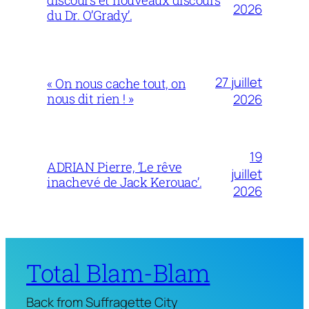
2026
du Dr. O’Grady’.
27 juillet
« On nous cache tout, on
nous dit rien ! »
2026
19
ADRIAN Pierre, ‘Le rêve
juillet
inachevé de Jack Kerouac’.
2026
Total Blam-Blam
Back from Suffragette City