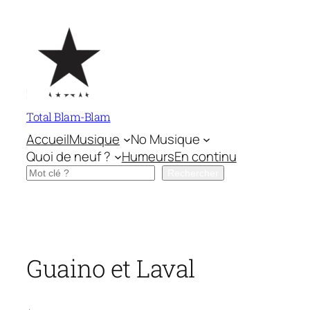
Aller
au
contenu
Total Blam-Blam
Accueil
Musique
No Musique
Quoi de neuf ?
Humeurs
En continu
Rechercher
Rechercher
Guaino et Laval