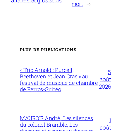
affaires et gros sous
moi’.
→
PLUS DE PUBLICATIONS
« Trio Arnold : Purcell,
5
Beethoven et Jean Cras » au
août
festival de musique de chambre
2026
de Perros-Guirec
MAUROIS André, ‘Les silences
1
du colonel Bramble, Les
août
discours et nouveaux discours