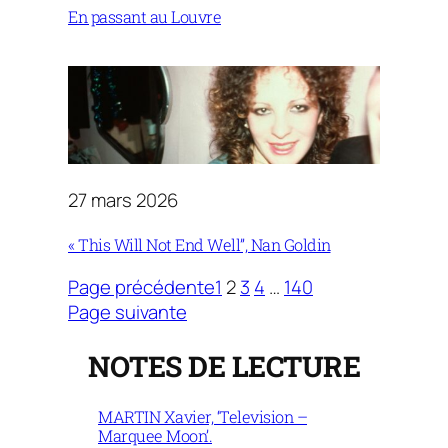
En passant au Louvre
27 mars 2026
« This Will Not End Well”, Nan Goldin
Page précédente
1
2
3
4
…
140
Page suivante
NOTES DE LECTURE
MARTIN Xavier, ‘Television –
Marquee Moon’.