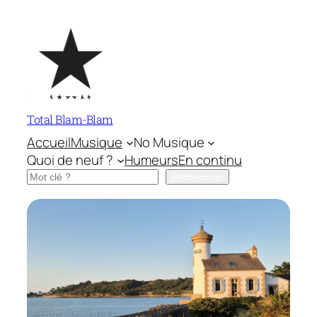
Aller
au
contenu
Total Blam-Blam
Accueil
Musique
No Musique
Quoi de neuf ?
Humeurs
En continu
Rechercher
Rechercher