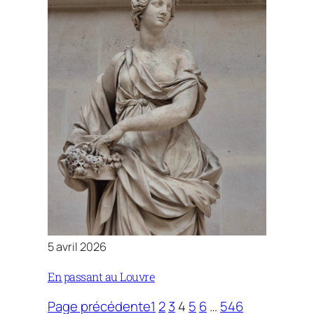
5 avril 2026
En passant au Louvre
Page précédente
1
2
3
4
5
6
…
546