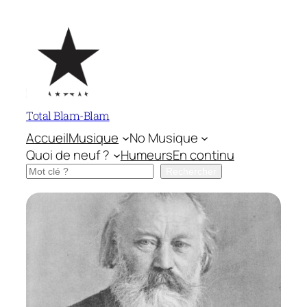
Aller
au
contenu
Total Blam-Blam
Accueil
Musique
No Musique
Quoi de neuf ?
Humeurs
En continu
Rechercher
Rechercher