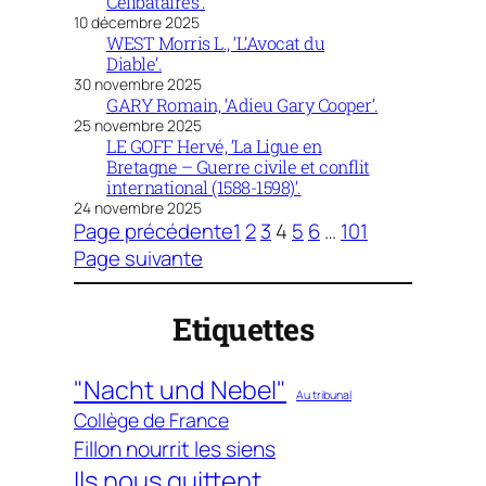
Célibataires’.
10 décembre 2025
WEST Morris L., ‘L’Avocat du
Diable’.
30 novembre 2025
GARY Romain, ‘Adieu Gary Cooper’.
25 novembre 2025
LE GOFF Hervé, ‘La Ligue en
Bretagne – Guerre civile et conflit
international (1588-1598)’.
24 novembre 2025
Page précédente
1
2
3
4
5
6
…
101
Page suivante
Etiquettes
"Nacht und Nebel"
Au tribunal
Collège de France
Fillon nourrit les siens
Ils nous quittent