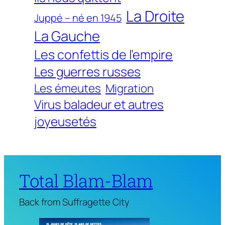
La Droite
Juppé – né en 1945
La Gauche
Les confettis de l'empire
Les guerres russes
Les émeutes
Migration
Virus baladeur et autres
joyeusetés
Total Blam-Blam
Back from Suffragette City