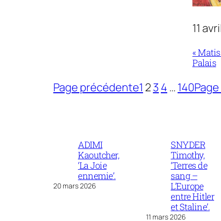
11 avr
« Matis
Palais
Page précédente
1
2
3
4
…
140
Page 
ADIMI
SNYDER
Kaoutcher,
Timothy,
‘La Joie
‘Terres de
ennemie’.
sang –
L’Europe
20 mars 2026
entre Hitler
et Staline’.
11 mars 2026