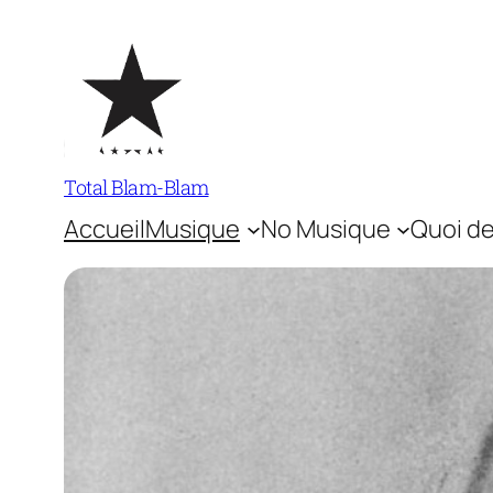
Aller
au
contenu
Total Blam-Blam
Accueil
Musique
No Musique
Quoi de