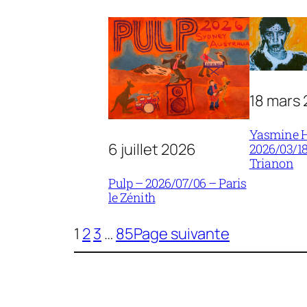
18 mars
Yasmine 
6 juillet 2026
2026/03/18
Trianon
Pulp – 2026/07/06 – Paris
le Zénith
1
2
3
…
85
Page suivante