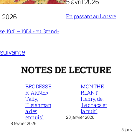
5 avril 2026
il 2026
En passant au Louvre
se, 1941 – 1954 » au Grand-
suivante
NOTES DE LECTURE
BRODESSE
MONTHE
R-AKNER
RLANT
Taffy,
Henry, de,
‘Fleishman
‘Le chaos et
a des
la nuit’.
ennuis’.
20 janvier 2026
8 février 2026
5 jan